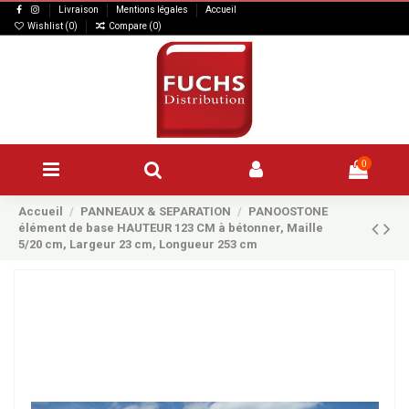
Livraison
Mentions légales
Accueil
Wishlist (
0
)
Compare (
0
)
0
Accueil
PANNEAUX & SEPARATION
PANOOSTONE
élément de base HAUTEUR 123 CM à bétonner, Maille
5/20 cm, Largeur 23 cm, Longueur 253 cm