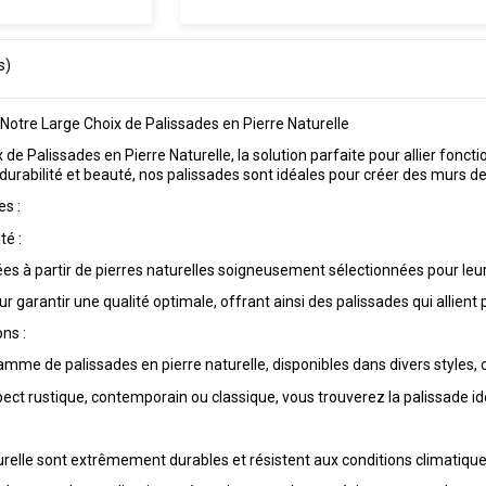
s)
otre Large Choix de Palissades en Pierre Naturelle
de Palissades en Pierre Naturelle, la solution parfaite pour allier fonc
s durabilité et beauté, nos palissades sont idéales pour créer des murs
s :
té :
es à partir de pierres naturelles soigneusement sélectionnées pour leur 
r garantir une qualité optimale, offrant ainsi des palissades qui allien
ons :
me de palissades en pierre naturelle, disponibles dans divers styles, co
ct rustique, contemporain ou classique, vous trouverez la palissade id
urelle sont extrêmement durables et résistent aux conditions climatiqu