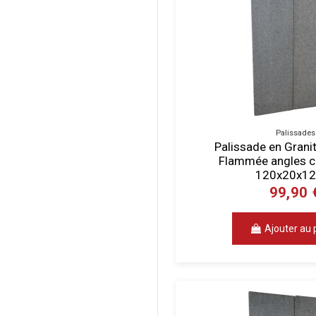
Palissades
Palissade en Grani
Flammée angles c
120x20x12
99,90 
Ajouter au 