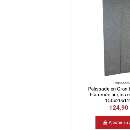
Palissades
Palissade en Grani
Flammée angles c
150x20x12
124,90
Ajouter au 