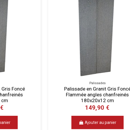
Palissades
t Gris Foncé
Palissade en Granit Gris Fonc
hanfreinés
Flammée angles chanfreinés
 cm
180x20x12 cm
 €
149,90 €
panier
Ajouter au panier