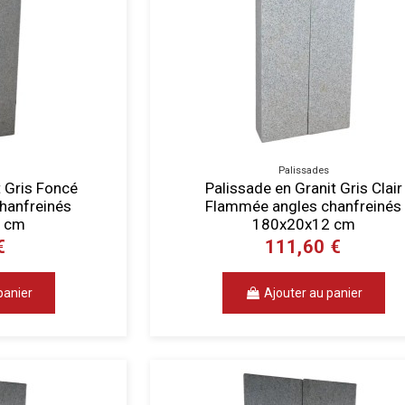
Palissades
t Gris Foncé
Palissade en Granit Gris Clair
hanfreinés
Flammée angles chanfreinés
 cm
180x20x12 cm
€
111,60 €
panier
Ajouter au panier