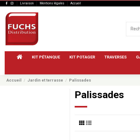
Livraison
Mentions légales
Accueil
KIT PÉTANQUE
KIT POTAGER
TRAVERSES
G
Accueil
Jardin et terrasse
Palissades
Palissades