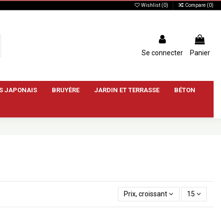
Wishlist (
0
)
Compare (
0
)
Se connecter
Panier
S JAPONAIS
BRUYÈRE
JARDIN ET TERRASSE
BÉTON
Prix, croissant
15