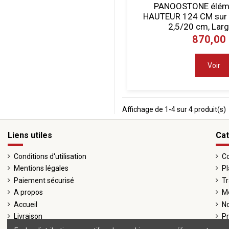
PANOOSTONE éléme
HAUTEUR 124 CM sur pl
2,5/20 cm, Larg
870,00
Voir
Affichage de 1-4 sur 4 produit(s)
Liens utiles
Cat
Conditions d'utilisation
Co
Mentions légales
Pl
Paiement sécurisé
Tr
A propos
Me
Accueil
No
Livraison
P
Contactez-nous