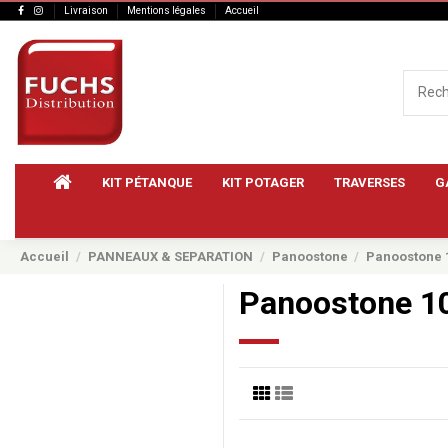
Livraison
Mentions légales
Accueil
KIT PÉTANQUE
KIT POTAGER
TRAVERSES
G
Accueil
PANNEAUX & SEPARATION
Panoostone
Panoostone 1
Panoostone 10