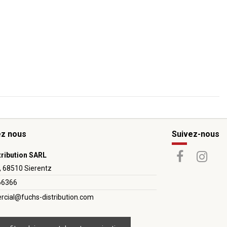
ez nous
Suivez-nous
tribution SARL
, 68510 Sierentz
66366
cial@fuchs-distribution.com