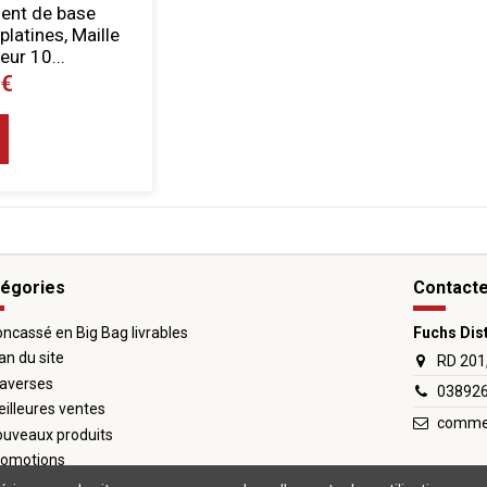
nt de base
atines, Maille
eur 10...
 €
égories
Contact
ncassé en Big Bag livrables
Fuchs Dis
an du site
RD 201
averses
03892
illeures ventes
commer
uveaux produits
romotions