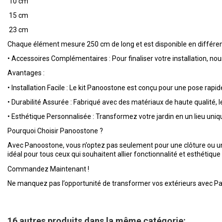
10 cm
15 cm
23 cm
Chaque élément mesure 250 cm de long et est disponible en différen
•
Accessoires Complémentaires : Pour finaliser votre installation, n
Avantages :
•
Installation Facile : Le kit Panoostone est conçu pour une pose rap
•
Durabilité Assurée : Fabriqué avec des matériaux de haute qualité, 
•
Esthétique Personnalisée : Transformez votre jardin en un lieu uniqu
Pourquoi Choisir Panoostone ?
Avec Panoostone, vous n’optez pas seulement pour une clôture ou un m
idéal pour tous ceux qui souhaitent allier fonctionnalité et esthétiq
Commandez Maintenant !
Ne manquez pas l’opportunité de transformer vos extérieurs avec Panoo
16 autres produits dans la même catégorie: