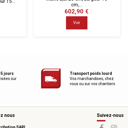
ur 15...
cm,...
602,90 €
Voir
 5 jours
Transport poids lourd
risées sur
Vos marchandises, chez
vous ou sur vos chantiers
ez nous
Suivez-nous
tribution SARL