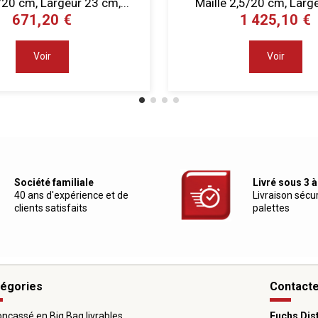
/20 cm, Largeur 23 cm,...
Maille 2,5/20 cm, Large
671,20 €
1 425,10 €
Voir
Voir
Société familiale
Livré sous 3 à
40 ans d'expérience et de
Livraison sécu
clients satisfaits
palettes
égories
Contact
ncassé en Big Bag livrables
Fuchs Dis