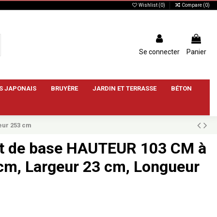
Wishlist (
0
)
Compare (
0
)
Se connecter
Panier
S JAPONAIS
BRUYÈRE
JARDIN ET TERRASSE
BÉTON
eur 253 cm
 de base HAUTEUR 103 CM à
 cm, Largeur 23 cm, Longueur