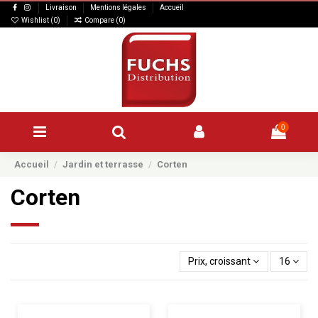
Livraison
Mentions légales
Accueil
Wishlist (
0
)
Compare (
0
)
0
Accueil
Jardin et terrasse
Corten
Corten
Prix, croissant
16