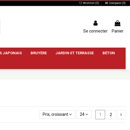
Wishlist (
0
)
Compare (
0
)
Se connecter
Panier
S JAPONAIS
BRUYÈRE
JARDIN ET TERRASSE
BÉTON
Prix, croissant
24
1
2