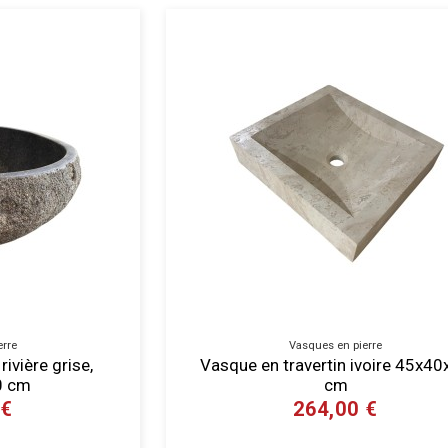
erre
Vasques en pierre
ivière grise,
Vasque en travertin ivoire 45x4
0 cm
cm
 €
264,00 €