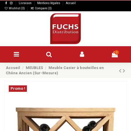
Livraison
Mentions légales
Accueil
Wishlist (
0
)
Compare (
0
)
0
Accueil
MEUBLES
Meuble Casier à bouteilles en
Chêne Ancien (Sur-Mesure)
Promo !