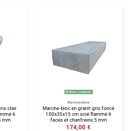
Nous contacter
Marches-blocs
is clair
Marche-bloc en granit gris foncé
lammé 6
100x35x15 cm scié flammé 6
 5 mm
faces et chanfreins 5 mm
174,00 €