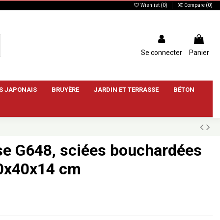
Wishlist (
0
)
Compare (
0
)
Se connecter
Panier
S JAPONAIS
BRUYÈRE
JARDIN ET TERRASSE
BÉTON
se G648, sciées bouchardées
80x40x14 cm