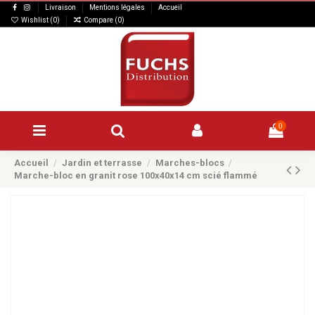
Livraison
Mentions légales
Accueil
Wishlist (
0
)
Compare (
0
)
0
Accueil
Jardin et terrasse
Marches-blocs
Marche-bloc en granit rose 100x40x14 cm scié flammé