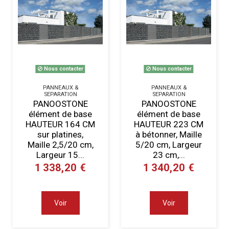
Nous contacter
Nous contacter
PANNEAUX &
PANNEAUX &
SEPARATION
SEPARATION
PANOOSTONE
PANOOSTONE
élément de base
élément de base
HAUTEUR 164 CM
HAUTEUR 223 CM
sur platines,
à bétonner, Maille
Maille 2,5/20 cm,
5/20 cm, Largeur
Largeur 15...
23 cm,...
1 338,20 €
1 340,20 €
Voir
Voir