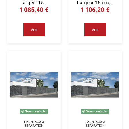
Largeur 15...
Largeur 15 cm,...
1 085,40 €
1 106,20 €
Voir
Voir
Nous contacter
Nous contacter
PANNEAUX &
PANNEAUX &
SEPARATION
SEPARATION