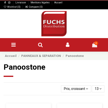
Livraison
Mentions légales
Accueil
Wishlist (
0
)
Compare (
0
)
0
Accueil
PANNEAUX & SEPARATION
Panoostone
Panoostone
Prix, croissant
13